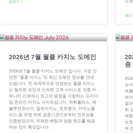
으로
글읽기 »
글읽기
2026년 7월 월클 카지노 도메인
2
증
2026년 7월 월클 카지노 도메인 입니다. 가장 안
전한 “월클 카지노”의 최신 도메인 정보를 안내
20
드립니다. 전 세계적으로 인정받는 월클 카지노
슈어
는 철저한 보안과 신속한 고객 서비스로 각종 커
에볼
뮤니티 리뷰에서 최고의 평점을 자랑하는 프리미
에서
엄 온라인 카지노 사이트입니다. 먹튀폴리스, 에
결과
볼루션코리아, 알파카지노, 토토랭크, 카지노폴
튀 
리스 등 유명 먹튀 검증기관으로부터 안전성을
베팅
인증받았으며, 무제한 베팅과 당첨 한도를 제공
보호
하는 것이 특징입니다.
부 