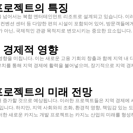
프로젝트의 특징
 넘어서는 복합 엔터테인먼트 리조트로 설계되고 있습니다. 이
홀, 컨벤션 센터 등 다양한 편의 시설이 포함되어 있어, 방문객들
가 아닌, 국제적인 관광 목적지로 변모시키는 중요한 요소입니다.
 경제적 영향
향을 미칩니다. 이는 새로운 고용 기회의 창출과 함께 지역 내 
 유치를 통해 지역 경제에 활력을 불어넣으며, 장기적으로 지역 
프로젝트의 미래 전망
 증가할 것으로 예상됩니다. 이러한 프로젝트들은 지역 경제에 
니다. 하지만, 지역 사회와의 조화, 환경적 영향, 책임감 있는 
러한 새로운 카지노 개발 프로젝트는 카지노 산업의 미래를 형성