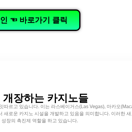
인 ☜ 바로가기 클릭
 개장하는 카지노들
르고 있습니다. 이는 라스베이거스(Las Vegas), 마카오(Maca
서 새로운 카지노 시설을 개발하고 있음을 의미합니다. 이러한 새
적 성장의 촉진제 역할을 하고 있습니다.