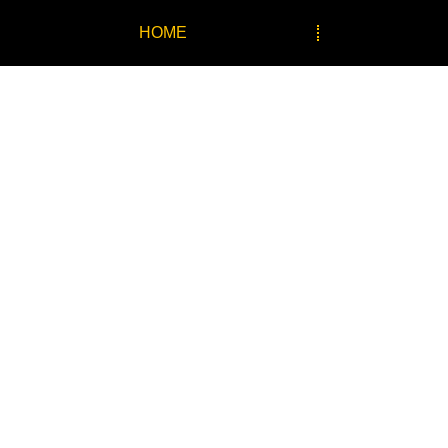
HOME
카지노 산업의 새로운
지노 개장과 개발 
노