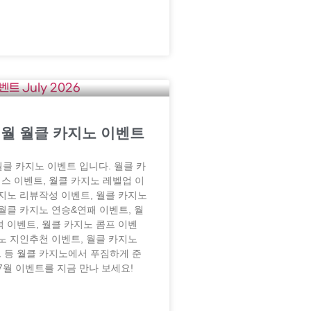
 7월 월클 카지노 이벤트
 월클 카지노 이벤트 입니다. 월클 카
스 이벤트, 월클 카지노 레벨업 이
카지노 리뷰작성 이벤트, 월클 카지노
 월클 카지노 연승&연패 이벤트, 월
석 이벤트, 월클 카지노 콤프 이벤
지노 지인추천 이벤트, 월클 카지노
 등 월클 카지노에서 푸짐하게 준
 7월 이벤트를 지금 만나 보세요!