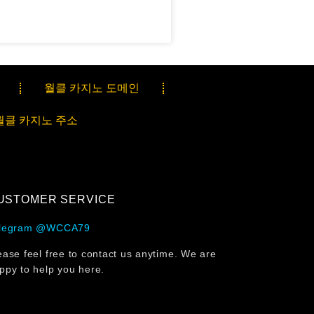
월클 카지노 도메인
월클 카지노 주소
USTOMER SERVICE
elegram @WCCA79
ease feel free to contact us anytime. We are
ppy to help you here.