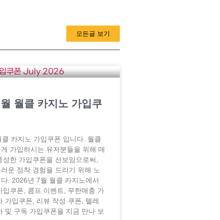
모든글 보기
 7월 월클 카지노 가입쿠
 월클 카지노 가입쿠폰 입니다. 월클
게 가입하시는 유저분들을 위해 매
풍성한 가입쿠폰을 선보임으로써,
러운 정착 경험을 드리기 위해 노
. 2026년 7월 월클 카지노에서
가입쿠폰, 콤프 이벤트, 무한매충 가
 가입쿠폰, 리뷰 작성 쿠폰, 텔레
가 및 구독 가입쿠폰을 지금 만나 보