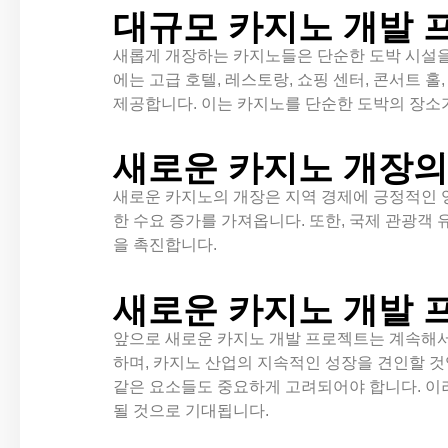
대규모 카지노 개발 
새롭게 개장하는 카지노들은 단순한 도박 시설을
에는 고급 호텔, 레스토랑, 쇼핑 센터, 콘서트 
제공합니다. 이는 카지노를 단순한 도박의 장소
새로운 카지노 개장의
새로운 카지노의 개장은 지역 경제에 긍정적인 영
한 수요 증가를 가져옵니다. 또한, 국제 관광객
을 촉진합니다.
새로운 카지노 개발 
앞으로 새로운 카지노 개발 프로젝트는 계속해서
하며, 카지노 산업의 지속적인 성장을 견인할 것입
같은 요소들도 중요하게 고려되어야 합니다. 이
될 것으로 기대됩니다.