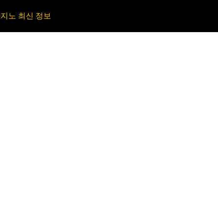
카지노 최신 정보