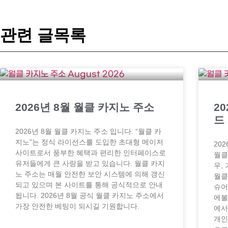
관련 글목록
2026년 8월 월클 카지노 주소
2
드
2026년 8월 월클 카지노 주소 입니다. “월클 카
지노”는 정식 라이선스를 도입한 초대형 메이저
20
사이트로서 풍부한 혜택과 편리한 인터페이스로
월클
유저들에게 큰 사랑을 받고 있습니다. 월클 카지
우,
노 주소는 매월 안전한 보안 시스템에 의해 갱신
월클
되고 있으며 본 사이트를 통해 공식적으로 안내
슈어
됩니다. 2026년 8월 공식 월클 카지노 주소에서
에볼
가장 안전한 베팅이 되시길 기원합니다.
에서
개인