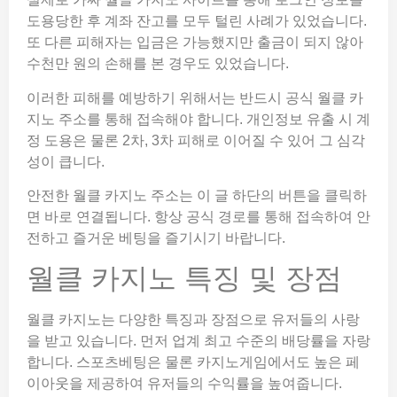
도용당한 후 계좌 잔고를 모두 털린 사례가 있었습니다.
또 다른 피해자는 입금은 가능했지만 출금이 되지 않아
수천만 원의 손해를 본 경우도 있었습니다.
이러한 피해를 예방하기 위해서는 반드시 공식 월클 카
지노 주소를 통해 접속해야 합니다. 개인정보 유출 시 계
정 도용은 물론 2차, 3차 피해로 이어질 수 있어 그 심각
성이 큽니다.
안전한 월클 카지노 주소는 이 글 하단의 버튼을 클릭하
면 바로 연결됩니다. 항상 공식 경로를 통해 접속하여 안
전하고 즐거운 베팅을 즐기시기 바랍니다.
월클 카지노 특징 및 장점
월클 카지노는 다양한 특징과 장점으로 유저들의 사랑
을 받고 있습니다. 먼저 업계 최고 수준의 배당률을 자랑
합니다. 스포츠베팅은 물론 카지노게임에서도 높은 페
이아웃을 제공하여 유저들의 수익률을 높여줍니다.