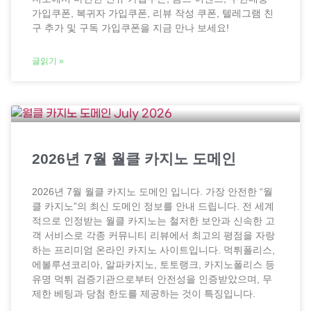
가입쿠폰, 복귀자 가입쿠폰, 리뷰 작성 쿠폰, 텔레그램 친
구 추가 및 구독 가입쿠폰을 지금 만나 보세요!
글읽기 »
2026년 7월 월클 카지노 도메인
2026년 7월 월클 카지노 도메인 입니다. 가장 안전한 “월
클 카지노”의 최신 도메인 정보를 안내 드립니다. 전 세계
적으로 인정받는 월클 카지노는 철저한 보안과 신속한 고
객 서비스로 각종 커뮤니티 리뷰에서 최고의 평점을 자랑
하는 프리미엄 온라인 카지노 사이트입니다. 먹튀폴리스,
에볼루션코리아, 알파카지노, 토토랭크, 카지노폴리스 등
유명 먹튀 검증기관으로부터 안전성을 인증받았으며, 무
제한 베팅과 당첨 한도를 제공하는 것이 특징입니다.