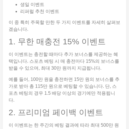
생일 이벤트
리퍼럴 추천 이벤트
이 중 특히 주목할 만한 두 가지 이벤트를 자세히 살펴보
겠습니다.
1. 무한 매충전 15% 이벤트
이 이벤트는 충전할 때마다 추가 보너스를 제공하는 혜
택입니다. 스포츠 베팅 시 매 충전마다 15%의 보너스를
받을 수 있으며, 최대 30만 원까지 지급됩니다.
예를 들어, 100만 원을 충전하면 15만 원의 보너스를 추
가로 받아 총 115만 원으로 베팅할 수 있습니다. 단, 스
포츠 베팅의 경우 1.5 배당 이상의 경기에만 적용됩니
다.
2. 프리미엄 페이백 이벤트
이 이벤트는 한 주간의 베팅 결과에 따라 최대 500만 원