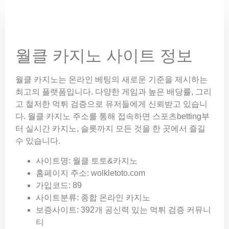
월클 카지노 사이트 정보
월클 카지노는 온라인 베팅의 새로운 기준을 제시하는
최고의 플랫폼입니다. 다양한 게임과 높은 배당률, 그리
고 철저한 먹튀 검증으로 유저들에게 신뢰받고 있습니
다. 월클 카지노 주소를 통해 접속하면 스포츠betting부
터 실시간 카지노, 슬롯까지 모든 것을 한 곳에서 즐길
수 있습니다.
사이트명: 월클 토토&카지노
홈페이지 주소: wolkletoto.com
가입코드: 89
사이트분류: 종합 온라인 카지노
보증사이트: 392개 공신력 있는 먹튀 검증 커뮤니
티