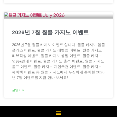
2026년 7월 월클 카지노 이벤트
2026년 7월 월클 카지노 이벤트 입니다. 월클 카지노 입금
플러스 이벤트, 월클 카지노 레벨업 이벤트, 월클 카지노
리뷰작성 이벤트, 월클 카지노 생일 이벤트, 월클 카지노
연승&연패 이벤트, 월클 카지노 출석 이벤트, 월클 카지노
콤프 이벤트, 월클 카지노 지인추천 이벤트, 월클 카지노
페이백 이벤트 등 월클 카지노에서 푸짐하게 준비한 2026
년 7월 이벤트를 지금 만나 보세요!
글읽기 »