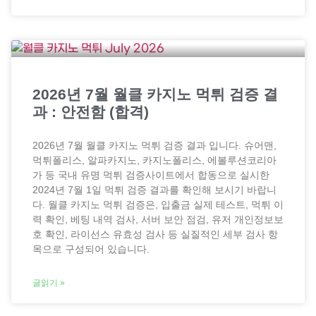
2026년 7월 월클 카지노 먹튀 검증 결
과 : 안전함 (합격)
2026년 7월 월클 카지노 먹튀 검증 결과 입니다. 슈어맨,
먹튀폴리스, 알파카지노, 카지노폴리스, 에볼루션코리아
가 등 국내 유명 먹튀 검증사이트에서 합동으로 실시한
2024년 7월 1일 먹튀 검증 결과를 확인해 보시기 바랍니
다. 월클 카지노 먹튀 검증은, 입출금 실제 테스트, 먹튀 이
력 확인, 베팅 내역 검사, 서버 보안 점검, 유저 개인정보보
호 확인, 라이선스 유효성 검사 등 실질적인 세부 검사 항
목으로 구성되어 있습니다.
글읽기 »