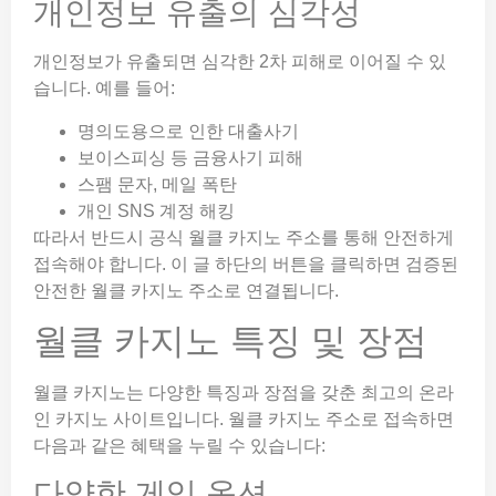
개인정보 유출의 심각성
개인정보가 유출되면 심각한 2차 피해로 이어질 수 있
습니다. 예를 들어:
명의도용으로 인한 대출사기
보이스피싱 등 금융사기 피해
스팸 문자, 메일 폭탄
개인 SNS 계정 해킹
따라서 반드시 공식 월클 카지노 주소를 통해 안전하게
접속해야 합니다. 이 글 하단의 버튼을 클릭하면 검증된
안전한 월클 카지노 주소로 연결됩니다.
월클 카지노 특징 및 장점
월클 카지노는 다양한 특징과 장점을 갖춘 최고의 온라
인 카지노 사이트입니다. 월클 카지노 주소로 접속하면
다음과 같은 혜택을 누릴 수 있습니다:
다양한 게임 옵션