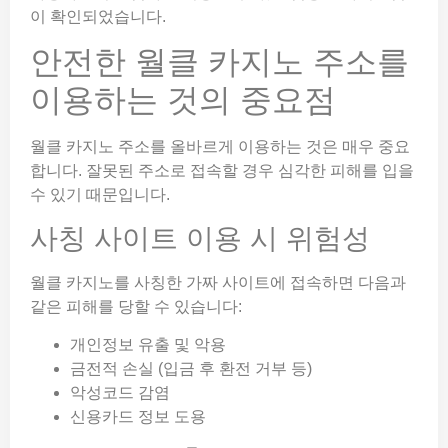
이 확인되었습니다.
안전한 월클 카지노 주소를
이용하는 것의 중요점
월클 카지노 주소를 올바르게 이용하는 것은 매우 중요
합니다. 잘못된 주소로 접속할 경우 심각한 피해를 입을
수 있기 때문입니다.
사칭 사이트 이용 시 위험성
월클 카지노를 사칭한 가짜 사이트에 접속하면 다음과
같은 피해를 당할 수 있습니다:
개인정보 유출 및 악용
금전적 손실 (입금 후 환전 거부 등)
악성코드 감염
신용카드 정보 도용