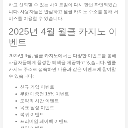
하고 신뢰할 수 있는 사이트임이 다시 한번 확인되었습
니다. 사용자들은 안심하고 월클 카지노 주소를 통해 서
비스를 이용할 수 있습니다.
2025년 4월 월클 카지노 이
벤트
2025년 4월, 월클 카지노에서는 다양한 이벤트를 통해
사용자들에게 풍성한 혜택을 제공하고 있습니다. 월클
카지노 주소로 접속하면 다음과 같은 이벤트에 참여할
수 있습니다:
신규 가입 이벤트
무한 매충전 15% 이벤트
도약의 시간 이벤트
목표 달성 이벤트
복귀 이벤트
프리미엄 페이백 이벤트