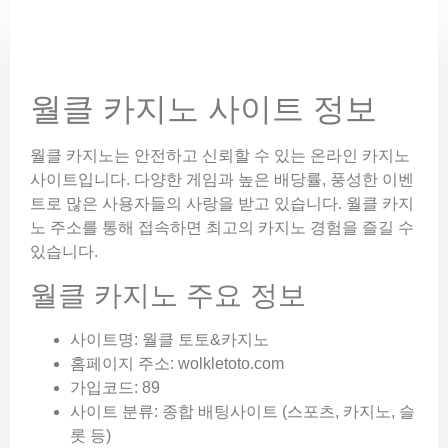
월클 카지노 사이트 정보
월클 카지노는 안전하고 신뢰할 수 있는 온라인 카지노
사이트입니다. 다양한 게임과 높은 배당률, 풍성한 이벤
트로 많은 사용자들의 사랑을 받고 있습니다. 월클 카지
노 주소를 통해 접속하면 최고의 카지노 경험을 즐길 수
있습니다.
월클 카지노 주요 정보
사이트명: 월클 토토&카지노
홈페이지 주소: wolkletoto.com
가입코드: 89
사이트 분류: 종합 배팅사이트 (스포츠, 카지노, 슬
롯 등)