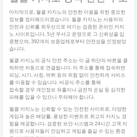
마지막으로, 월클 카지노의 안전한 이용을 위한 중요한
정보를 정리해드리겠습니다. 월클 카지노는 사용자의
안전과 신뢰를 최우선으로 여기는 검증된 온라인 카지
노 사이트입니다. 5년 무사고 운영으로 그 신뢰성을 입
증했으며, 392개의 보증업체로부터 안전성을 인정받았
습니다.
월클 카지노의 공식 안전 주소는 이 글 하단의 버튼을 클
릭하면 자동으로 연결됩니다. 이 주소를 통해 접속하면
피싱, 사기, 사칭, 먹튀 등의 위험 없이 안전하게 서비스
를 이용할 수 있습니다. 비공식 주소를 통해
접속할 경우 개인정보 유출이나 금전적 손실 등 심각한
피해를 입을 수 있으니 주의해야 합니다.
월클 카지노는 신뢰할 수 있는 안전한 사이트로, 다양한
게임과 높은 배당률, 풍성한 이벤트로 최고의 카지노 경
험을 제공합니다. 검증된 보안 시스템과 24시간 고객 지
원으로 사용자들이 안심하고 게임을 즐길 수 있는 환경