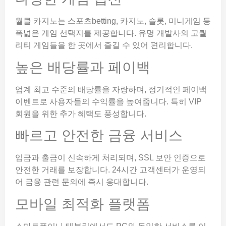
월클 카지노는 스포츠betting, 카지노, 슬롯, 미니게임 등
폭넓은 게임 선택지를 제공합니다. 유명 개발사의 고퀄
리티 게임들을 한 곳에서 즐길 수 있어 편리합니다.
높은 배당률과 페이백
업계 최고 수준의 배당률을 자랑하며, 정기적인 페이백
이벤트로 사용자들의 수익률을 높여줍니다. 특히 VIP
회원을 위한 추가 혜택도 풍성합니다.
빠르고 안전한 금융 서비스
입금과 출금이 신속하게 처리되며, SSL 보안 인증으로
안전한 거래를 보장합니다. 24시간 고객센터가 운영되
어 금융 관련 문의에 즉시 응대합니다.
모바일 최적화 플랫폼