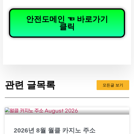
안전도메인 ☜ 바로가기
클릭
관련 글목록
모든글 보기
2026년 8월 월클 카지노 주소