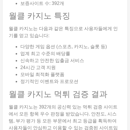
보증사이트 수: 392개
월클 카지노 특징
월클 카지노는 다음과 같은 특징으로 사용자들에게 인
기를 얻고 있습니다:
다양한 게임 옵션 (스포츠, 카지노, 슬롯 등)
업계 최고 수준의 배당률
신속하고 안전한 입출금 서비스
24시간 고객 지원
모바일 최적화 플랫폼
정기적인 이벤트와 프로모션
월클 카지노 먹튀 검증 결과
월클 카지노는 392개의 공신력 있는 먹튀 검증 사이트
에서 모든 항목 우수 판정을 받았습니다. 안전도, 시스
템, 부가 평가 등 모든 부문에서 최고 등급을 획득하여
사용자들이 안심하고 이용할 수 있는 검증된 사이트임