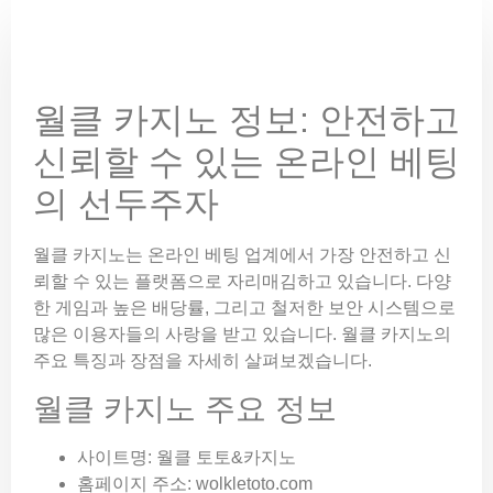
월클 카지노 정보: 안전하고
신뢰할 수 있는 온라인 베팅
의 선두주자
월클 카지노는 온라인 베팅 업계에서 가장 안전하고 신
뢰할 수 있는 플랫폼으로 자리매김하고 있습니다. 다양
한 게임과 높은 배당률, 그리고 철저한 보안 시스템으로
많은 이용자들의 사랑을 받고 있습니다. 월클 카지노의
주요 특징과 장점을 자세히 살펴보겠습니다.
월클 카지노 주요 정보
사이트명: 월클 토토&카지노
홈페이지 주소: wolkletoto.com