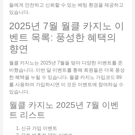
들에게 안전하고 신뢰할 수 있는 베팅 환경을 제공하고
있습니다.
2025년 7월 월클 카지노 이
벤트 목록: 풍성한 혜택의
향연
월클 카지노는 2025년 7월을 맞아 다양한 이벤트를 준
비했습니다. 이번 달 이벤트를 통해 회원들은 더욱 풍성
한 혜택을 누릴 수 있습니다. 월클 카지노 가입코드 89
를 사용하여 가입하시면 이 모든 이벤트에 참여하실 수
있습니다.
월클 카지노 2025년 7월 이벤
트 리스트
신규 가입 이벤트