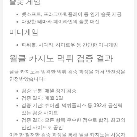
슬롯 게임
벳소프트, 프라그마틱플레이 등 인기 슬롯 제공
다양한 테마와 페이라인의 슬롯 머신
미니게임
파워볼, 사다리, 하이로우 등 간단한 미니게임
월클 카지노 먹튀 검증 결과
월클 카지노는 엄격한 먹튀 검증 과정을 거쳐 안전성을
인정받았습니다:
검증 구분: 매월 정기 검증
검증 일자: 매월 1일
검증 기관: 슈어맨, 먹튀폴리스 등 392개 공신력
있는 검증 사이트
검증 결과: 모든 항목 우수한 점수로 합격, 최고의
안전 사이트로 공인
이러한 철저한 검증 과정을 통해 월클 카지노는 사용자