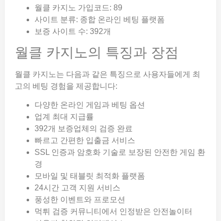
월클 카지노 가입코드: 89
사이트 분류: 종합 온라인 베팅 플랫폼
보증 사이트 수: 392개
월클 카지노의 특징과 장점
월클 카지노는 다음과 같은 특징으로 사용자들에게 최
고의 베팅 경험을 제공합니다:
다양한 온라인 게임과 베팅 옵션
업계 최대 지급률
392개 보증업체의 검증 완료
빠르고 간편한 입출금 서비스
SSL 인증과 암호화 기술로 보장된 안전한 게임 환
경
모바일 및 태블릿 최적화 플랫폼
24시간 고객 지원 서비스
풍성한 이벤트와 프로모션
먹튀 검증 커뮤니티에서 인정받은 안전놀이터