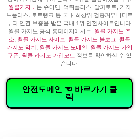
월클카지노
는 슈어맨, 먹튀폴리스, 알파토토, 카지
노폴리스, 토토랭크 등 국내 최상위 검증커뮤니티로
부터 안전 보증을 받은 국내 1위 안전사이트입니다.
월클 카지노 공식 홈페이지에서는,
월클 카지노 주
소
,
월클 카지노 사이트
,
월클 카지노 블로그
,
월클
카지노 먹튀
,
월클 카지노 도메인
,
월클 카지노 가입
쿠폰
,
월클 카지노 가입코드
정보를 확인하실 수 있
습니다.
안전도메인 ☜ 바로가기 클
릭