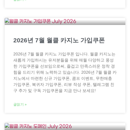
2026년 7월 월클 카지노 가입쿠폰
2026년 7월 월클 카지노 가입쿠폰 입니다. 월클 카지노는
새롭게 가입하시는 유저분들을 위해 매월 다양하고 풍성
한 가입쿠폰을 선보임으로써, 즐겁고 만족스러운 정착 경
험을 드리기 위해 노력하고 있습니다. 2026년 7월 월클 카
지노에서 마련한 신규 가입쿠폰, 콤프 이벤트, 무한매충
가입쿠폰, 복귀자 가입쿠폰, 리뷰 작성 쿠폰, 텔레그램 친
구 추가 및 구독 가입쿠폰을 지금 만나 보세요!
글읽기 »