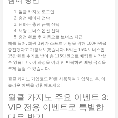
참여 방법
월클 카지노 로그인
충전 페이지 접속
원하는 충전 금액 선택
해당 보너스 옵션 선택
충전 완료 후 자동으로 보너스 지급
예를 들어, 회원 B씨가 스포츠 베팅을 위해 100만원을
충전했다고 가정해보겠습니다. B씨는 15% 보너스인
15만원을 추가로 받아 총 115만원으로 베팅을 시작할
수 있습니다. 이 과정을 여러 번 반복하면 베팅 금액을
크게 늘릴 수 있습니다.
월클 카지노 가입코드 89를 사용하여 가입하신 후, 이
놀라운 혜택을 경험해보세요!
월클 카지노 주요 이벤트 3:
VIP 전용 이벤트로 특별한
대우 받기