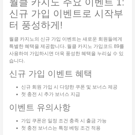
월클 카지노 주요 이벤트 1:
신규 가입 이벤트로 시작부
터 풍성하게!
월클 카지노의 신규 가입 이벤트는 새로운 회원들에게
특별한 혜택을 제공합니다. 월클 카지노 가입코드 89를
사용하여 가입하시면 더욱 풍성한 혜택을 누리실 수 있
습니다.
신규 가입 이벤트 혜택
신규 회원 가입 시 다양한 쿠폰 및 보너스 제공
첫 충전 시 추가 보너스 지급
이벤트 유의사항
가입 쿠폰은 일정 조건 충족 시 출금 가능
첫 충전 보너스는 특정 베팅 조건 적용