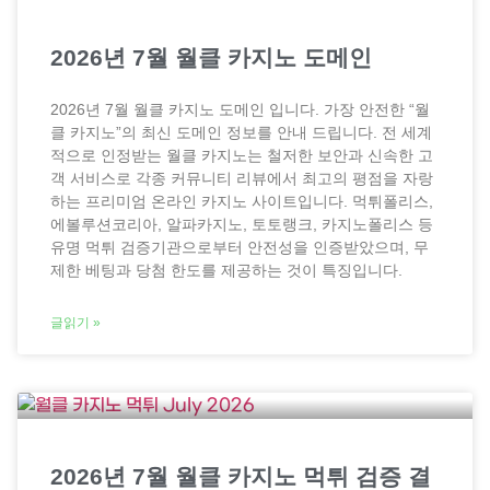
2026년 7월 월클 카지노 도메인
2026년 7월 월클 카지노 도메인 입니다. 가장 안전한 “월
클 카지노”의 최신 도메인 정보를 안내 드립니다. 전 세계
적으로 인정받는 월클 카지노는 철저한 보안과 신속한 고
객 서비스로 각종 커뮤니티 리뷰에서 최고의 평점을 자랑
하는 프리미엄 온라인 카지노 사이트입니다. 먹튀폴리스,
에볼루션코리아, 알파카지노, 토토랭크, 카지노폴리스 등
유명 먹튀 검증기관으로부터 안전성을 인증받았으며, 무
제한 베팅과 당첨 한도를 제공하는 것이 특징입니다.
글읽기 »
2026년 7월 월클 카지노 먹튀 검증 결