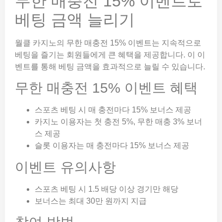
무한 매충전 15% 이벤트로
베팅 금액 늘리기
월클 카지노의 무한 매충전 15% 이벤트는 지속적으로
베팅을 즐기는 회원들에게 큰 혜택을 제공합니다. 이 이
벤트를 통해 베팅 금액을 효과적으로 늘릴 수 있습니다.
무한 매충전 15% 이벤트 혜택
스포츠 베팅 시 매 충전마다 15% 보너스 제공
카지노 이용자는 첫 충전 5%, 무한 매충 3% 보너
스 제공
슬롯 이용자는 매 충전마다 15% 보너스 제공
이벤트 유의사항
스포츠 베팅 시 1.5 배당 이상 경기만 해당
보너스는 최대 30만 원까지 지급