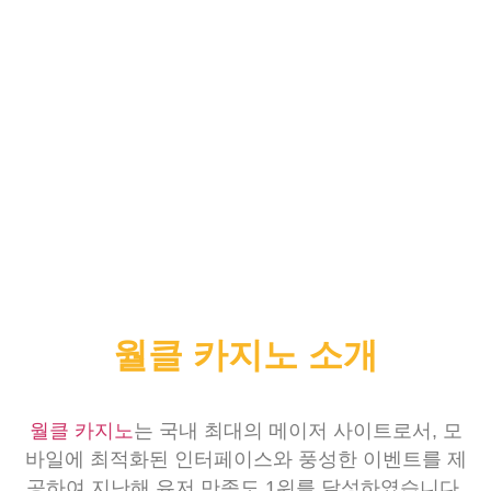
카지노 이
벤트
월클 카지노 소개
월클 카지노
는 국내 최대의 메이저 사이트로서, 모
바일에 최적화된 인터페이스와 풍성한 이벤트를 제
공하여 지난해 유저 만족도 1위를 달성하였습니다.