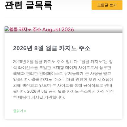
관련 글목록
모든글 보기
2026년 8월 월클 카지노 주소
2026년 8월 월클 카지노 주소 입니다. “월클 카지노”는 정
식 라이선스를 도입한 초대형 메이저 사이트로서 풍부한
혜택과 편리한 인터페이스로 유저들에게 큰 사랑을 받고
있습니다. 월클 카지노 주소는 매월 안전한 보안 시스템에
의해 갱신되고 있으며 본 사이트를 통해 공식적으로 안내
됩니다. 2026년 8월 공식 월클 카지노 주소에서 가장 안전
한 베팅이 되시길 기원합니다.
글읽기 »