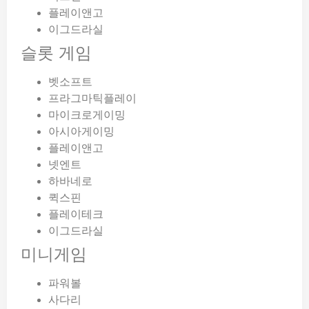
플레이앤고
이그드라실
슬롯 게임
벳소프트
프라그마틱플레이
마이크로게이밍
아시아게이밍
플레이앤고
넷엔트
하바네로
퀵스핀
플레이테크
이그드라실
미니게임
파워볼
사다리