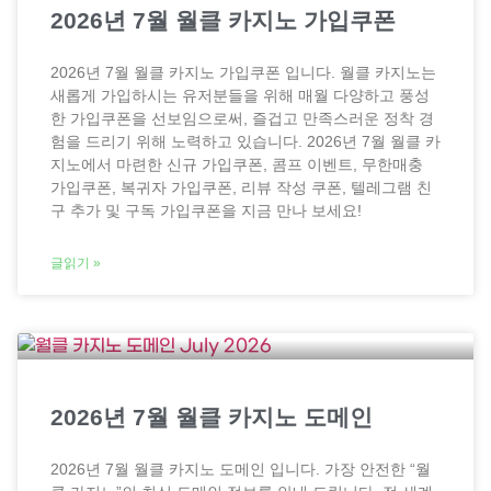
2026년 7월 월클 카지노 가입쿠폰
2026년 7월 월클 카지노 가입쿠폰 입니다. 월클 카지노는
새롭게 가입하시는 유저분들을 위해 매월 다양하고 풍성
한 가입쿠폰을 선보임으로써, 즐겁고 만족스러운 정착 경
험을 드리기 위해 노력하고 있습니다. 2026년 7월 월클 카
지노에서 마련한 신규 가입쿠폰, 콤프 이벤트, 무한매충
가입쿠폰, 복귀자 가입쿠폰, 리뷰 작성 쿠폰, 텔레그램 친
구 추가 및 구독 가입쿠폰을 지금 만나 보세요!
글읽기 »
2026년 7월 월클 카지노 도메인
2026년 7월 월클 카지노 도메인 입니다. 가장 안전한 “월